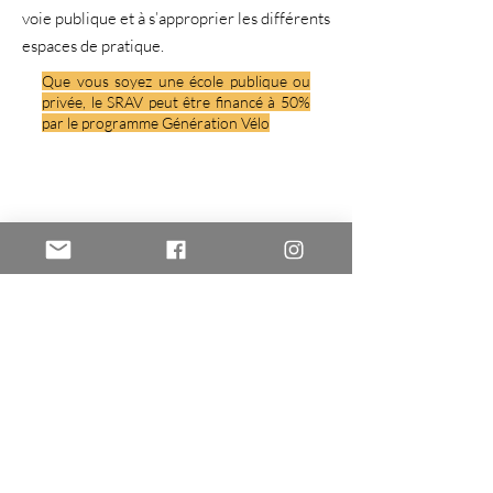
voie publique et à s’approprier les différents
espaces de pratique.
Que vous soyez une école publique ou
privée, le SRAV peut être financé à 50%
par le programme Génération Vélo
Balade guidée de Lille à vélo
Lille
Idées de week-ends autour de Lille
Partir à vélo
100 Lieux à Voir
Abonne-toi pour être au courant des derniers
articles publiés et des prochaines sorties