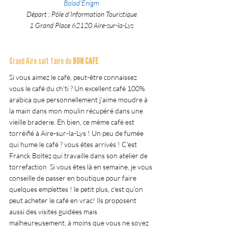
Balad'Enigm
 Départ : Pôle d'Information Touristique 
1 Grand Place 62120 Aire-sur-la-Lys
Grand Aire sait faire du 
BON CAFE
Si vous aimez le café, peut-être connaissez 
vous le café du ch'ti ? Un excellent café 100% 
arabica que personnellement j'aime moudre à 
la main dans mon moulin récupéré dans une 
vieille braderie. Eh bien, ce même café est 
torréifié à Aire-sur-la-Lys ! Un peu de fumée 
qui hume le café ? vous êtes arrivés ! C'est 
Franck Boitez qui travaille dans son atelier de 
torrefaction  Si vous êtes là en semaine, je vous 
conseille de passer en boutique pour faire 
quelques emplettes ! le petit plus, c'est qu'on 
peut acheter le café en vrac! Ils proposent 
aussi des visites guidées mais 
malheureusement, à moins que vous ne soyez 