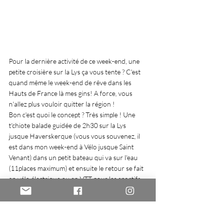
Pour la dernière activité de ce week-end, une 
petite croisière sur la Lys ça vous tente ? C'est 
quand même le week-end de rêve dans les 
Hauts de France là mes gins! A force, vous 
n'allez plus vouloir quitter la région ! 
Bon c'est quoi le concept ? Très simple ! Une 
t'chiote balade guidée de 2h30 sur la Lys 
jusque Haverskerque (vous vous souvenez, il 
est dans mon week-end à Vélo jusque Saint 
Venant) dans un petit bateau qui va sur l'eau 
(11places maximum) et ensuite le retour se fait 
en vélo électrique ou en VTT pour les sportifs.
Par contre, il faut bien regarder le site car les 
balades ne se font pas tous les week-ends. Au 
pire vous pouvez toujours louer un vélo pour 