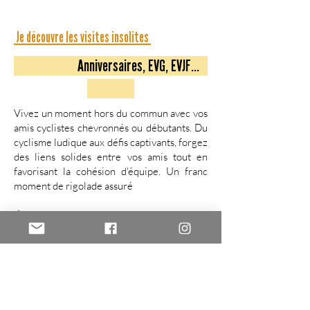
Je découvre les visites insolites
Anniversaires, EVG, EVJF...
Vivez un moment hors du commun avec vos
amis cyclistes chevronnés ou débutants. Du
cyclisme ludique aux défis captivants, forgez
des liens solides entre vos amis tout en
favorisant la cohésion d'équipe. Un franc
moment de rigolade assuré
🔶 Durée : 2h
🔶 Lieu : à votre convenance
🔶 Tarif : 25€ par personne (prêt de vélo
non inclus)
🔶 Participants : à partir de 10 personnes